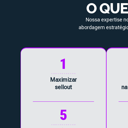
O QUE
Nossa expertise n
abordagem estratégi
1
Maximizar
sellout
na
5