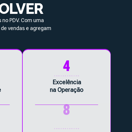
SOLVER
os no PDV. Com uma
 de vendas e agregam
4
Excelência
e
na Operação
8